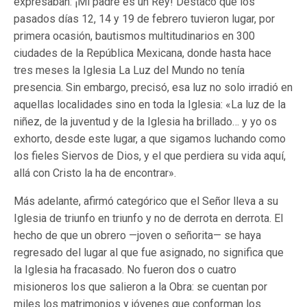
expresaban: ¡Mi padre es un Rey! Destacó que los
pasados días 12, 14 y 19 de febrero tuvieron lugar, por
primera ocasión, bautismos multitudinarios en 300
ciudades de la República Mexicana, donde hasta hace
tres meses la Iglesia La Luz del Mundo no tenía
presencia. Sin embargo, precisó, esa luz no solo irradió en
aquellas localidades sino en toda la Iglesia: «La luz de la
niñez, de la juventud y de la Iglesia ha brillado… y yo os
exhorto, desde este lugar, a que sigamos luchando como
los fieles Siervos de Dios, y el que perdiera su vida aquí,
allá con Cristo la ha de encontrar».
Más adelante, afirmó categórico que el Señor lleva a su
Iglesia de triunfo en triunfo y no de derrota en derrota. El
hecho de que un obrero —joven o señorita— se haya
regresado del lugar al que fue asignado, no significa que
la Iglesia ha fracasado. No fueron dos o cuatro
misioneros los que salieron a la Obra: se cuentan por
miles los matrimonios y jóvenes que conforman los