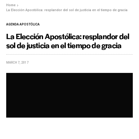
Home
La Elección Apostólica: resplandor del sol de justicia en el tiempo de gracia
AGENDA APOSTÓLICA
La Elección Apostólica: resplandor del
sol de justicia en el tiempo de gracia
MARCH 7, 2017
(Coordinación de Crónica Apostólica) —
El martes 7 de
marzo, a las 4:29 de la mañana, el Apóstol de Jesucristo,
Naasón Joaquín García, elevó su oración matutina en el
templo Sede Internacional de la Iglesia La Luz del Mundo,
en la colonia Hermosa Provincia, en Guadalajara.
Al salir de su casa se detuvo por unos instantes a