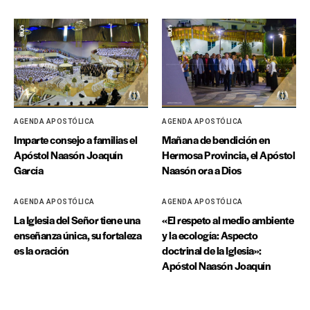
AGENDA APOSTÓLICA
AGENDA APOSTÓLICA
Imparte consejo a familias el
Mañana de bendición en
Apóstol Naasón Joaquín
Hermosa Provincia, el Apóstol
García
Naasón ora a Dios
AGENDA APOSTÓLICA
AGENDA APOSTÓLICA
La Iglesia del Señor tiene una
«El respeto al medio ambiente
enseñanza única, su fortaleza
y la ecología: Aspecto
es la oración
doctrinal de la Iglesia»:
Apóstol Naasón Joaquín