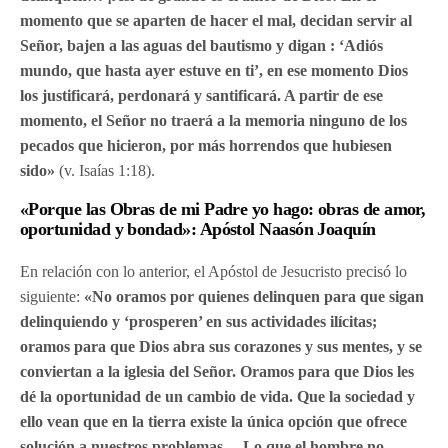
momento que se aparten de hacer el mal, decidan servir al
Señor, bajen a las aguas del bautismo y digan : ‘Adiós
mundo, que hasta ayer estuve en ti’, en ese momento Dios
los justificará, perdonará y santificará. A partir de ese
momento, el Señor no traerá a la memoria ninguno de los
pecados que hicieron, por más horrendos que hubiesen
sido»
(v. Isaías 1:18).
«Porque las Obras de mi Padre yo hago: obras de amor,
oportunidad y bondad»: Apóstol Naasón Joaquín
En relación con lo anterior, el Apóstol de Jesucristo precisó lo
siguiente:
«No oramos por quienes delinquen para que sigan
delinquiendo y ‘prosperen’ en sus actividades ilícitas;
oramos para que Dios abra sus corazones y sus mentes, y se
conviertan a la iglesia del Señor. Oramos para que Dios les
dé la oportunidad de un cambio de vida. Que la sociedad y
ello vean que en la tierra existe la única opción que ofrece
solución a nuestros problemas… Lo que el hombre no