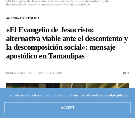
«El Evangelio de Jesucristo: alternativa viable ante el descontento y la
descomposición social»: mensaje apostólico en Tamaulipas
AGENDA APOSTÓLICA
«El Evangelio de Jesucristo:
alternativa viable ante el descontento y
la descomposición social»: mensaje
apostólico en Tamaulipas
BEREA STAFF, J.R.
FEBRUARY 3, 2019
0
Our site uses cookies. Learn more about our use of cookies:
cookie policy
ACCEPT