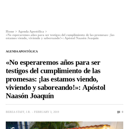
Home
Agenda Apostólica
«No esperaremos años para ser testigos del cumplimiento de las promesas: ¡las
estamos viendo, viviendo y saboreando!»: Apóstol Naasón Joaquín
AGENDA APOSTÓLICA
«No esperaremos años para ser
testigos del cumplimiento de las
promesas: ¡las estamos viendo,
viviendo y saboreando!»: Apóstol
Naasón Joaquín
BEREA STAFF, J.R.
FEBRUARY 3, 2019
0