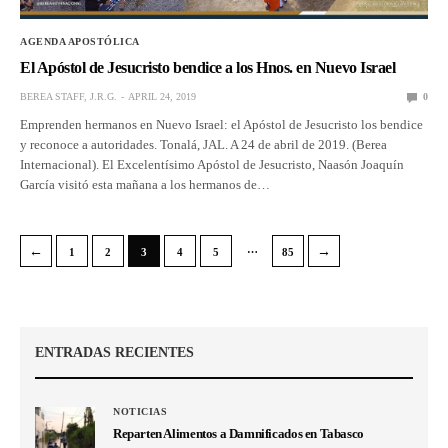
AGENDA APOSTÓLICA
El Apóstol de Jesucristo bendice a los Hnos. en Nuevo Israel
BEREA STAFF, J.R.G.
APRIL 24, 2019
0
Emprenden hermanos en Nuevo Israel: el Apóstol de Jesucristo los bendice
y reconoce a autoridades. Tonalá, JAL. A 24 de abril de 2019. (Berea
Internacional). El Excelentísimo Apóstol de Jesucristo, Naasón Joaquín
García visitó esta mañana a los hermanos de…
…
←
→
1
2
3
4
5
85
ENTRADAS RECIENTES
NOTICIAS
Reparten Alimentos a Damnificados en Tabasco